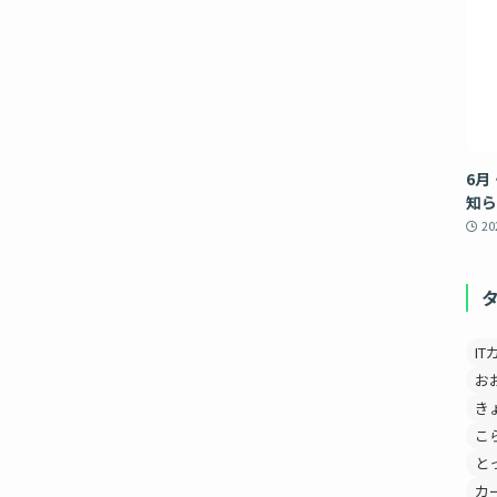
6月
知ら
2
IT
お
き
こ
と
カ