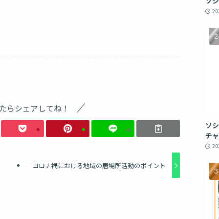
ソシ
2
たらシェアしてね！
ソシ
チャ
2
コロナ禍における地域の居場所活動のポイント