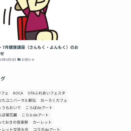
・7月健康講座（さんもく・よんもく）のお
せ
026年6月4日
お知らせ
タグ
カフェ
KOCA
OTAふれあいフェスタ
おたユニバーサル駅伝
おーろくカフェ
ょうもおいで
こらぼdeアート
らぼ菊花展
こらｂdeアート
っておきの音楽祭
カーレット
ーレット交流大会
コラボdeアート