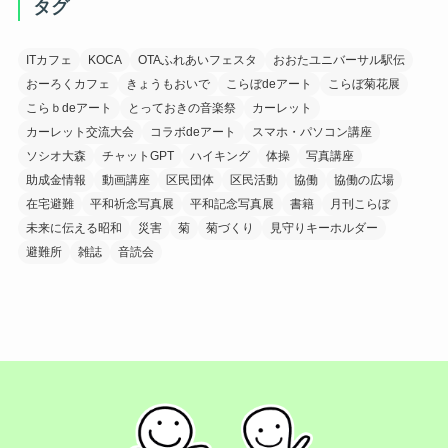
タグ
ITカフェ
KOCA
OTAふれあいフェスタ
おおたユニバーサル駅伝
おーろくカフェ
きょうもおいで
こらぼdeアート
こらぼ菊花展
こらｂdeアート
とっておきの音楽祭
カーレット
カーレット交流大会
コラボdeアート
スマホ・パソコン講座
ソシオ大森
チャットGPT
ハイキング
体操
写真講座
助成金情報
動画講座
区民団体
区民活動
協働
協働の広場
在宅避難
平和祈念写真展
平和記念写真展
書籍
月刊こらぼ
未来に伝える昭和
災害
菊
菊づくり
見守りキーホルダー
避難所
雑誌
音読会