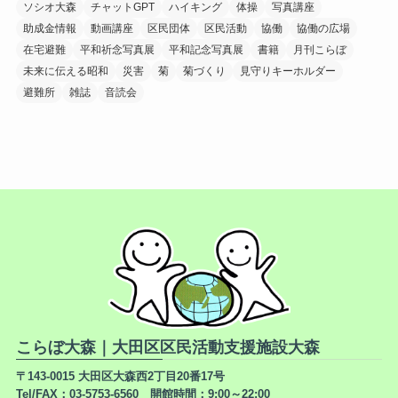
ソシオ大森
チャットGPT
ハイキング
体操
写真講座
助成金情報
動画講座
区民団体
区民活動
協働
協働の広場
在宅避難
平和祈念写真展
平和記念写真展
書籍
月刊こらぼ
未来に伝える昭和
災害
菊
菊づくり
見守りキーホルダー
避難所
雑誌
音読会
こらぼ大森｜大田区区民活動支援施設大森
〒143-0015 大田区大森西2丁目20番17号
Tel/FAX：03-5753-6560 開館時間：9:00～22:00