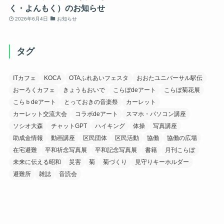
く・よんもく）のお知らせ
2026年6月4日
お知らせ
タグ
ITカフェ
KOCA
OTAふれあいフェスタ
おおたユニバーサル駅伝
おーろくカフェ
きょうもおいで
こらぼdeアート
こらぼ菊花展
こらｂdeアート
とっておきの音楽祭
カーレット
カーレット交流大会
コラボdeアート
スマホ・パソコン講座
ソシオ大森
チャットGPT
ハイキング
体操
写真講座
助成金情報
動画講座
区民団体
区民活動
協働
協働の広場
在宅避難
平和祈念写真展
平和記念写真展
書籍
月刊こらぼ
未来に伝える昭和
災害
菊
菊づくり
見守りキーホルダー
避難所
雑誌
音読会