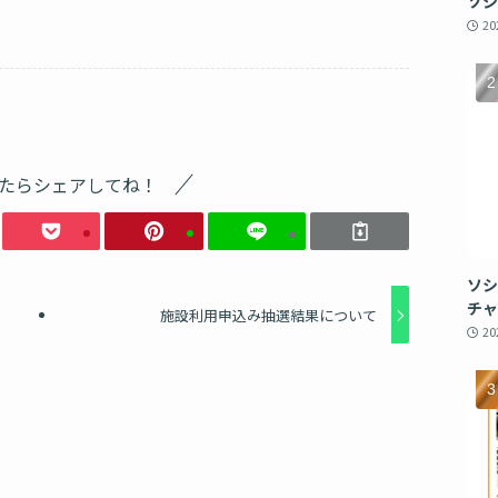
ソシ
2
たらシェアしてね！
ソシ
チャ
施設利用申込み抽選結果について
2