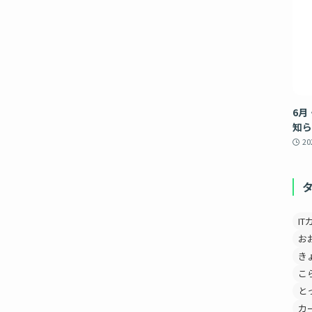
6月
知ら
2
IT
お
き
こ
と
カ