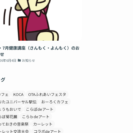
・7月健康講座（さんもく・よんもく）のお
せ
026年6月4日
お知らせ
タグ
カフェ
KOCA
OTAふれあいフェスタ
おたユニバーサル駅伝
おーろくカフェ
ょうもおいで
こらぼdeアート
らぼ菊花展
こらｂdeアート
っておきの音楽祭
カーレット
ーレット交流大会
コラボdeアート