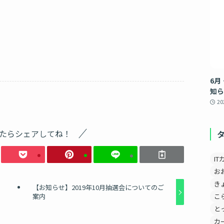
6月
知ら
2
たらシェアしてね！
IT
お
き
【お知らせ】2019年10月抽選会についてのご
こ
案内
と
カ