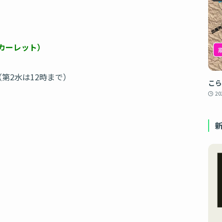
カーレット）
（第2水は12時まで）
こら
2