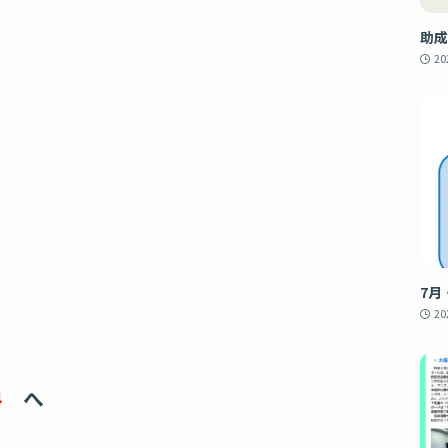
助成
2
7月
2
84
へ