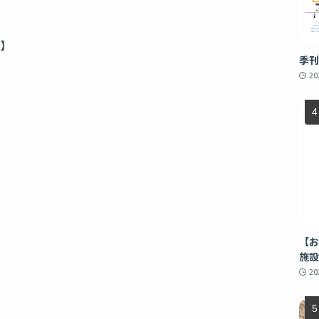
館】
季刊
2
【お
施設
2