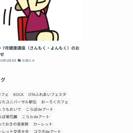
・7月健康講座（さんもく・よんもく）のお
せ
026年6月4日
お知らせ
タグ
カフェ
KOCA
OTAふれあいフェスタ
おたユニバーサル駅伝
おーろくカフェ
ょうもおいで
こらぼdeアート
らぼ菊花展
こらｂdeアート
っておきの音楽祭
カーレット
ーレット交流大会
コラボdeアート