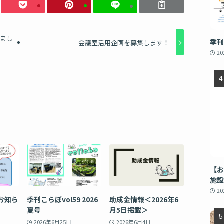
しまし
季刊
会議室活用企画を募集します！
2
【お
施設
2
お知ら
季刊こらぼvol59 2026
助成金情報＜2026年6
夏号
月5日掲載＞
2026年6月25日
2026年6月4日