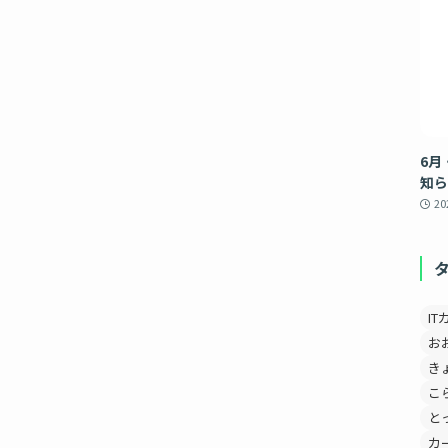
6月
知ら
2
IT
お
き
こ
と
カ