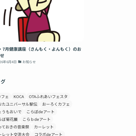
・7月健康講座（さんもく・よんもく）のお
せ
026年6月4日
お知らせ
タグ
カフェ
KOCA
OTAふれあいフェスタ
おたユニバーサル駅伝
おーろくカフェ
ょうもおいで
こらぼdeアート
らぼ菊花展
こらｂdeアート
っておきの音楽祭
カーレット
ーレット交流大会
コラボdeアート