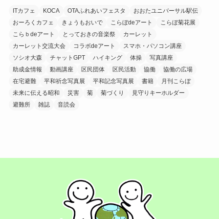
ITカフェ
KOCA
OTAふれあいフェスタ
おおたユニバーサル駅伝
おーろくカフェ
きょうもおいで
こらぼdeアート
こらぼ菊花展
こらｂdeアート
とっておきの音楽祭
カーレット
カーレット交流大会
コラボdeアート
スマホ・パソコン講座
ソシオ大森
チャットGPT
ハイキング
体操
写真講座
助成金情報
動画講座
区民団体
区民活動
協働
協働の広場
在宅避難
平和祈念写真展
平和記念写真展
書籍
月刊こらぼ
未来に伝える昭和
災害
菊
菊づくり
見守りキーホルダー
避難所
雑誌
音読会