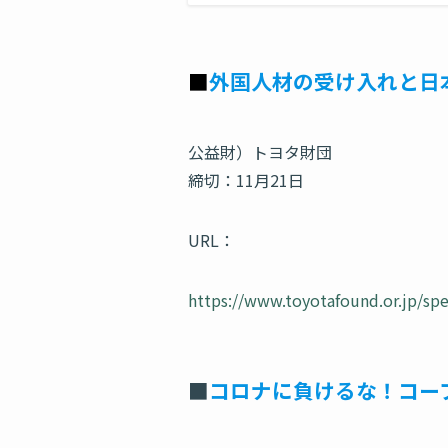
■
外国人材の受け入れと日
公益財）トヨタ財団
締切：11月21日
URL：
https://www.toyotafound.or.jp/spe
■
コロナに負けるな！コー