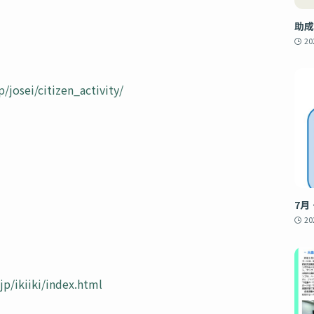
助成
2
/josei/citizen_activity/
7月
2
jp/ikiiki/index.html