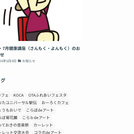
・7月健康講座（さんもく・よんもく）のお
せ
026年6月4日
お知らせ
タグ
カフェ
KOCA
OTAふれあいフェスタ
おたユニバーサル駅伝
おーろくカフェ
ょうもおいで
こらぼdeアート
らぼ菊花展
こらｂdeアート
っておきの音楽祭
カーレット
ーレット交流大会
コラボdeアート