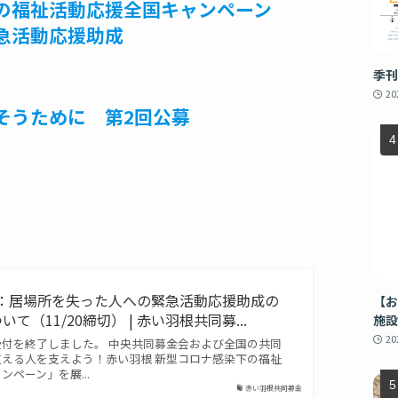
の福祉活動応援全国キャンペーン
緊急活動応援助成
季刊
2
そうために 第2回公募
：居場所を失った人への緊急活動応援助成の
【お
て（11/20締切） | 赤い羽根共同募...
施設
2
受付を終了しました。 中央共同募金会および全国の共同
支える人を支えよう！赤い羽根 新型コロナ感染下の福祉
ペーン」を展...
赤い羽根共同募金