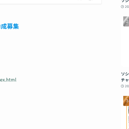
ソシ
2
助成募集
ソシ
dex.html
チャ
2