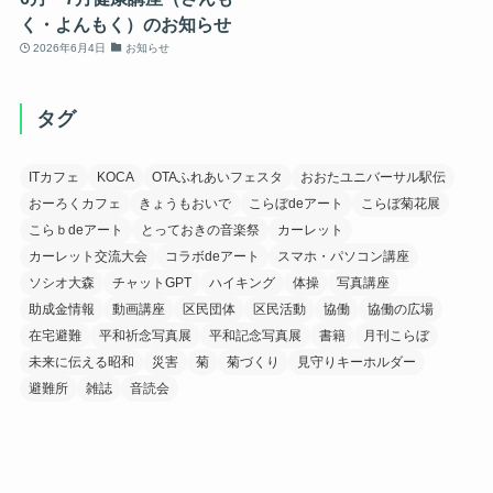
く・よんもく）のお知らせ
2026年6月4日
お知らせ
タグ
ITカフェ
KOCA
OTAふれあいフェスタ
おおたユニバーサル駅伝
おーろくカフェ
きょうもおいで
こらぼdeアート
こらぼ菊花展
こらｂdeアート
とっておきの音楽祭
カーレット
カーレット交流大会
コラボdeアート
スマホ・パソコン講座
ソシオ大森
チャットGPT
ハイキング
体操
写真講座
助成金情報
動画講座
区民団体
区民活動
協働
協働の広場
在宅避難
平和祈念写真展
平和記念写真展
書籍
月刊こらぼ
未来に伝える昭和
災害
菊
菊づくり
見守りキーホルダー
避難所
雑誌
音読会