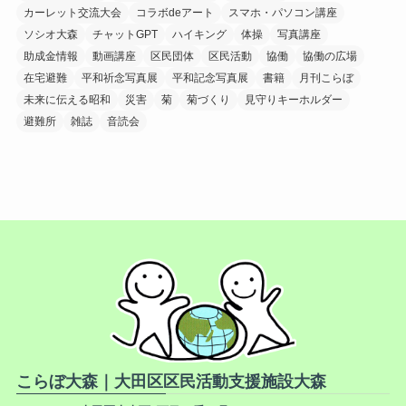
カーレット交流大会
コラボdeアート
スマホ・パソコン講座
ソシオ大森
チャットGPT
ハイキング
体操
写真講座
助成金情報
動画講座
区民団体
区民活動
協働
協働の広場
在宅避難
平和祈念写真展
平和記念写真展
書籍
月刊こらぼ
未来に伝える昭和
災害
菊
菊づくり
見守りキーホルダー
避難所
雑誌
音読会
こらぼ大森｜大田区区民活動支援施設大森