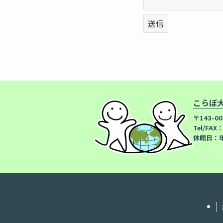
こらぼ
〒143-0
Tel/FAX
休館日：年