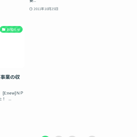
要...
2011年10月25日
お知らせ
主事業の収
E:new]ＮＰ
 ...