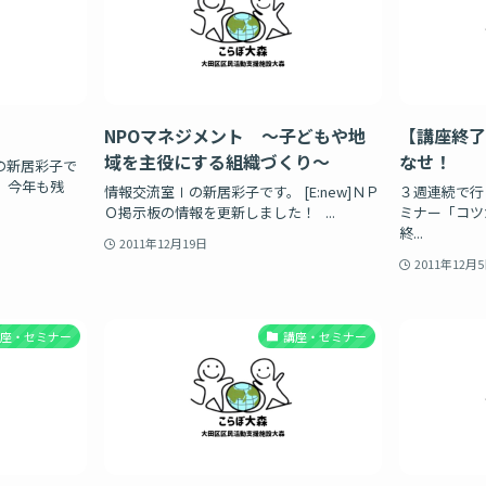
NPOマネジメント ～子どもや地
【講座終了
域を主役にする組織づくり～
なせ！
の新居彩子で
 今年も残
情報交流室Ⅰの新居彩子です。 [E:new]ＮＰ
３週連続で行
Ｏ掲示板の情報を更新しました！ ...
ミナー「コツ
終...
2011年12月19日
2011年12月
講座・セミナー
講座・セミナー