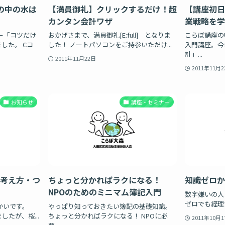
の中の水は
【満員御礼】クリックするだけ！超
【講座初日
カンタン会計ワザ
業戦略を学
ー「コツだけ
おかげさまで、満員御礼[E:full] となりま
こらぼ講座の
した。 Cコ
した！ ノートパソコンをご持参いただけ...
入門講座。今
計」...
2011年11月22日
2011年11月2
お知らせ
講座・セミナー
考え方・つ
ちょっと分かればラクになる！
知識ゼロか
NPOのためのミニマム簿記入門
数字嫌いの人
ゼロでも経理が
さかいです。
やっぱり知っておきたい簿記の基礎知識。
たが、桜...
ちょっと分かればラクになる！ NPOに必
2011年10月1