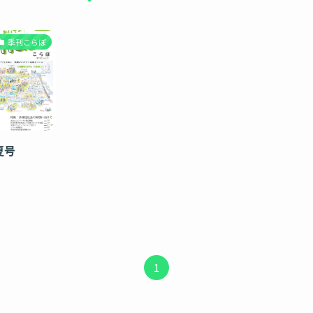
季刊こらぼ
夏号
1