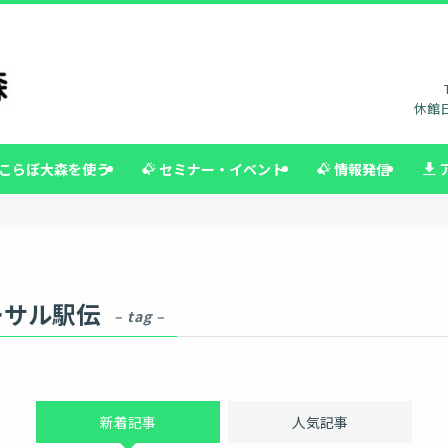
休館日
こらぼ大森を使う
セミナー・イベント
情報発信
ーサル駅伝
– tag –
新着記事
人気記事