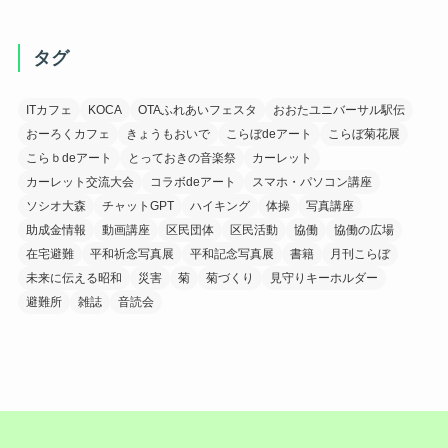
タグ
ITカフェ
KOCA
OTAふれあいフェスタ
おおたユニバーサル駅伝
おーろくカフェ
きょうもおいで
こらぼdeアート
こらぼ菊花展
こらｂdeアート
とっておきの音楽祭
カーレット
カーレット交流大会
コラボdeアート
スマホ・パソコン講座
ソシオ大森
チャットGPT
ハイキング
体操
写真講座
助成金情報
動画講座
区民団体
区民活動
協働
協働の広場
在宅避難
平和祈念写真展
平和記念写真展
書籍
月刊こらぼ
未来に伝える昭和
災害
菊
菊づくり
見守りキーホルダー
避難所
雑誌
音読会