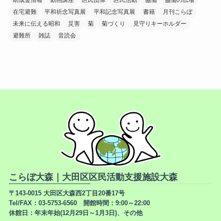
助成金情報
動画講座
区民団体
区民活動
協働
協働の広場
在宅避難
平和祈念写真展
平和記念写真展
書籍
月刊こらぼ
未来に伝える昭和
災害
菊
菊づくり
見守りキーホルダー
避難所
雑誌
音読会
こらぼ大森｜大田区区民活動支援施設大森
〒143-0015 大田区大森西2丁目20番17号
Tel/FAX：03-5753-6560 開館時間：9:00～22:00
休館日：年末年始(12月29日～1月3日)、その他