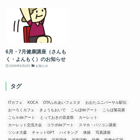
6月・7月健康講座（さんも
く・よんもく）のお知らせ
2026年6月4日
お知らせ
タグ
ITカフェ
KOCA
OTAふれあいフェスタ
おおたユニバーサル駅伝
おーろくカフェ
きょうもおいで
こらぼdeアート
こらぼ菊花展
こらｂdeアート
とっておきの音楽祭
カーレット
カーレット交流大会
コラボdeアート
スマホ・パソコン講座
ソシオ大森
チャットGPT
ハイキング
体操
写真講座