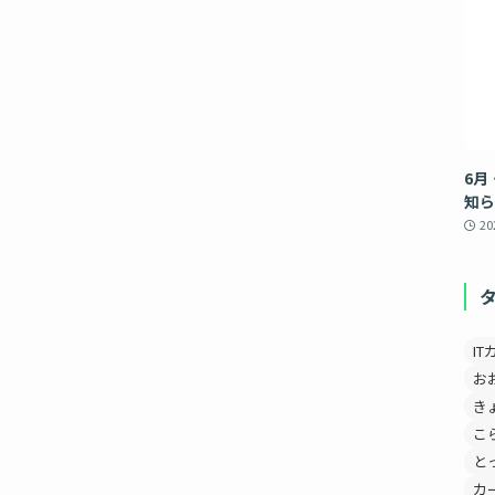
6月
知ら
2
IT
お
き
こ
と
カ