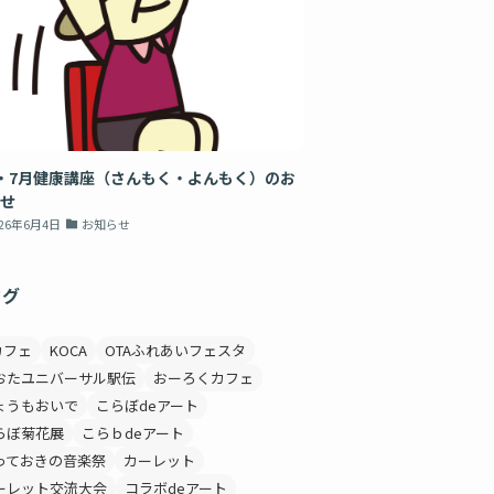
・7月健康講座（さんもく・よんもく）のお
せ
026年6月4日
お知らせ
タグ
カフェ
KOCA
OTAふれあいフェスタ
おたユニバーサル駅伝
おーろくカフェ
ょうもおいで
こらぼdeアート
らぼ菊花展
こらｂdeアート
っておきの音楽祭
カーレット
ーレット交流大会
コラボdeアート