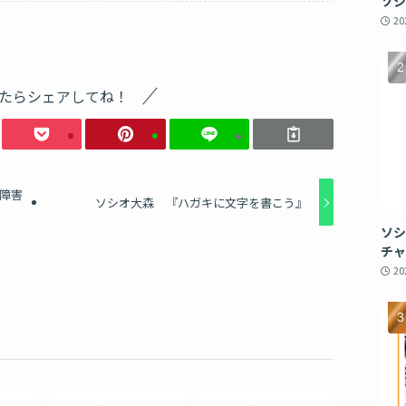
ソシ
2
たらシェアしてね！
障害
ソシオ大森 『ハガキに文字を書こう』
ソシ
チャ
2